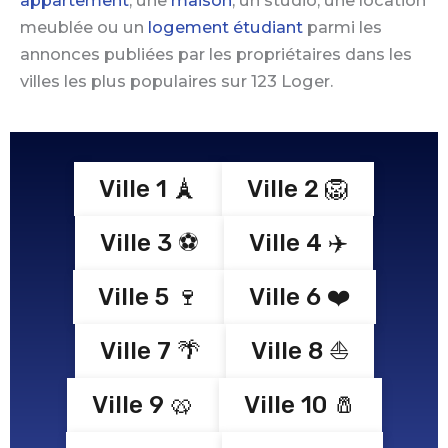
appartement
, une
maison
, un studio, une location
meublée ou un
logement étudiant
parmi les
annonces publiées par les propriétaires dans les
villes les plus populaires sur 123 Loger.
Ville 1 🗼
Ville 2 🦁
Ville 3 ⚽️
Ville 4 ✈️
Ville 5 🍷
Ville 6 ❤️
Ville 7 🌴
Ville 8 ⛵️
Ville 9 🥨
Ville 10 🧂